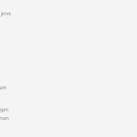
jenis
ain
ngan
aman