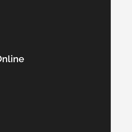
Online