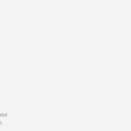
i
slot
t