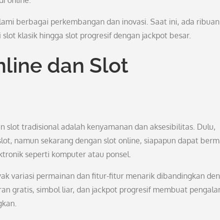
i online.
ami berbagai perkembangan dan inovasi. Saat ini, ada ribuan 
lot klasik hingga slot progresif dengan jackpot besar.
line dan Slot
 slot tradisional adalah kenyamanan dan aksesibilitas. Dulu,
 slot, namun sekarang dengan slot online, siapapun dapat berm
ktronik seperti komputer atau ponsel.
yak variasi permainan dan fitur-fitur menarik dibandingkan de
aran gratis, simbol liar, dan jackpot progresif membuat pengal
gkan.