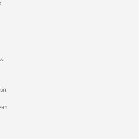
k
ot
kin
kkan