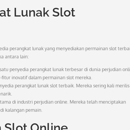
at Lunak Slot
yedia perangkat lunak yang menyediakan permainan slot terbai
a antara lain:
tu penyedia perangkat lunak terbesar di dunia perjudian onli
r-fitur inovatif dalam permainan slot mereka.
edia perangkat lunak slot terbaik. Mereka sering kali merilis
narik.
tama di industri perjudian online. Mereka telah menciptakan
di kalangan pemain.
 Slot Online