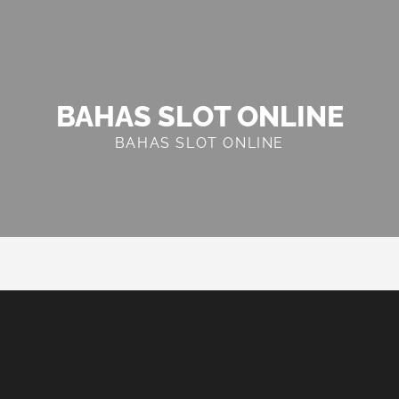
BAHAS SLOT ONLINE
BAHAS SLOT ONLINE