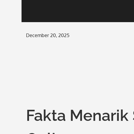
Posted
December 20, 2025
on
Fakta Menarik 