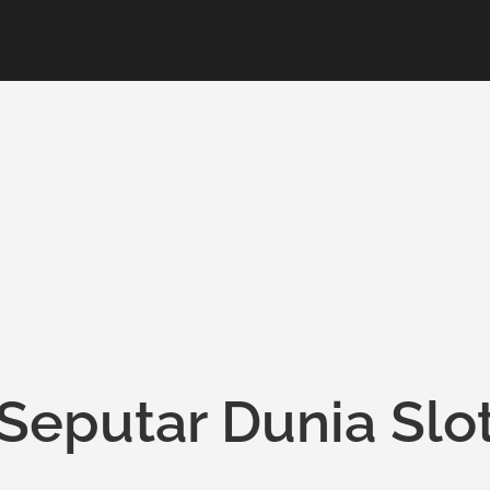
Seputar Dunia Slo