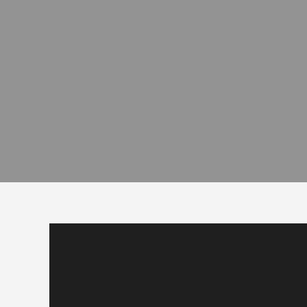
Skip
to
content