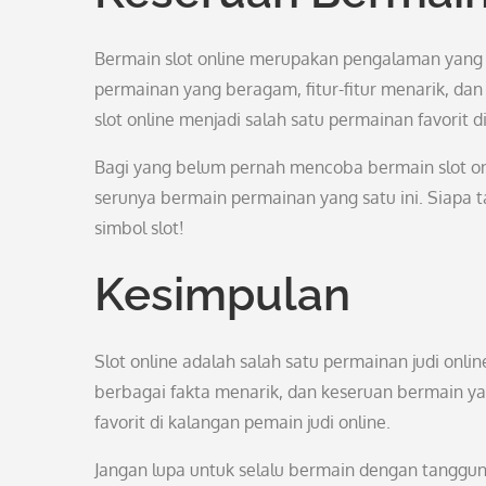
Bermain slot online merupakan pengalaman yang
permainan yang beragam, fitur-fitur menarik, da
slot online menjadi salah satu permainan favorit d
Bagi yang belum pernah mencoba bermain slot on
serunya bermain permainan yang satu ini. Siapa 
simbol slot!
Kesimpulan
Slot online adalah salah satu permainan judi onlin
berbagai fakta menarik, dan keseruan bermain yan
favorit di kalangan pemain judi online.
Jangan lupa untuk selalu bermain dengan tanggu