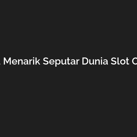
 Menarik Seputar Dunia Slot 