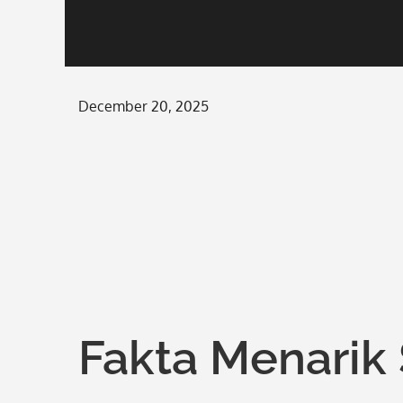
Posted
December 20, 2025
on
Fakta Menarik 