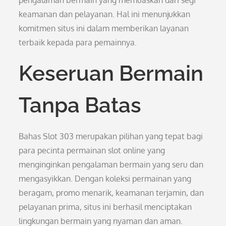
pengalaman bermain yang memuaskan dari segi
keamanan dan pelayanan. Hal ini menunjukkan
komitmen situs ini dalam memberikan layanan
terbaik kepada para pemainnya.
Keseruan Bermain
Tanpa Batas
Bahas Slot 303 merupakan pilihan yang tepat bagi
para pecinta permainan slot online yang
menginginkan pengalaman bermain yang seru dan
mengasyikkan. Dengan koleksi permainan yang
beragam, promo menarik, keamanan terjamin, dan
pelayanan prima, situs ini berhasil menciptakan
lingkungan bermain yang nyaman dan aman.