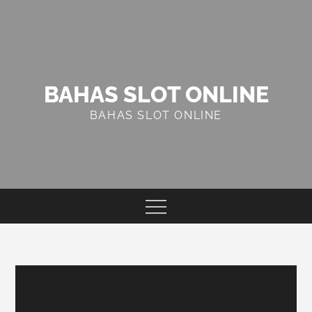
Skip
to
content
BAHAS SLOT ONLINE
BAHAS SLOT ONLINE