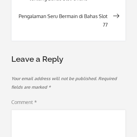
navigation
Pengalaman Seru Bermain di Bahas Slot
77
Leave a Reply
Your email address will not be published.
Required
fields are marked
*
Comment
*