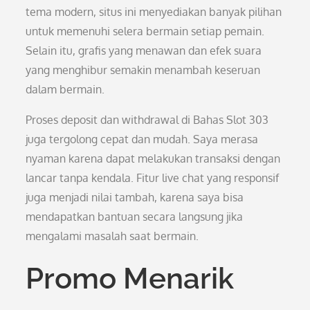
tema modern, situs ini menyediakan banyak pilihan
untuk memenuhi selera bermain setiap pemain.
Selain itu, grafis yang menawan dan efek suara
yang menghibur semakin menambah keseruan
dalam bermain.
Proses deposit dan withdrawal di Bahas Slot 303
juga tergolong cepat dan mudah. Saya merasa
nyaman karena dapat melakukan transaksi dengan
lancar tanpa kendala. Fitur live chat yang responsif
juga menjadi nilai tambah, karena saya bisa
mendapatkan bantuan secara langsung jika
mengalami masalah saat bermain.
Promo Menarik