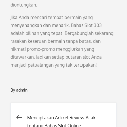
diuntungkan.
Jika Anda mencari tempat bermain yang
menyenangkan dan menarik, Bahas Slot 303
adalah pilihan yang tepat. Bergabunglah sekarang,
rasakan keseruan bermain tanpa batas, dan
nikmati promo-promo menggiurkan yang
ditawarkan. Jadikan setiap putaran slot Anda
menjadi petualangan yang tak terlupakan!
By
admin
Post
Menciptakan Artikel Review Acak
tentang Bahas Slot Online