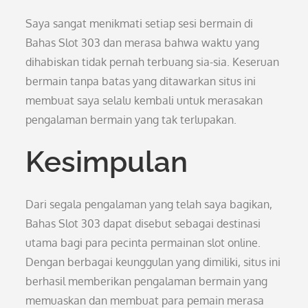
Saya sangat menikmati setiap sesi bermain di
Bahas Slot 303 dan merasa bahwa waktu yang
dihabiskan tidak pernah terbuang sia-sia. Keseruan
bermain tanpa batas yang ditawarkan situs ini
membuat saya selalu kembali untuk merasakan
pengalaman bermain yang tak terlupakan.
Kesimpulan
Dari segala pengalaman yang telah saya bagikan,
Bahas Slot 303 dapat disebut sebagai destinasi
utama bagi para pecinta permainan slot online.
Dengan berbagai keunggulan yang dimiliki, situs ini
berhasil memberikan pengalaman bermain yang
memuaskan dan membuat para pemain merasa