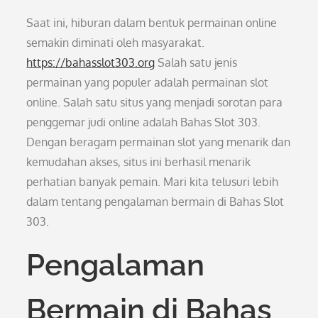
Saat ini, hiburan dalam bentuk permainan online
semakin diminati oleh masyarakat.
https://bahasslot303.org
Salah satu jenis
permainan yang populer adalah permainan slot
online. Salah satu situs yang menjadi sorotan para
penggemar judi online adalah Bahas Slot 303.
Dengan beragam permainan slot yang menarik dan
kemudahan akses, situs ini berhasil menarik
perhatian banyak pemain. Mari kita telusuri lebih
dalam tentang pengalaman bermain di Bahas Slot
303.
Pengalaman
Bermain di Bahas