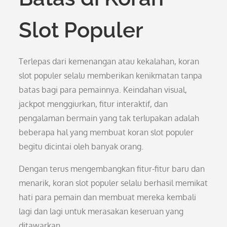
Slot Populer
Terlepas dari kemenangan atau kekalahan, koran
slot populer selalu memberikan kenikmatan tanpa
batas bagi para pemainnya. Keindahan visual,
jackpot menggiurkan, fitur interaktif, dan
pengalaman bermain yang tak terlupakan adalah
beberapa hal yang membuat koran slot populer
begitu dicintai oleh banyak orang.
Dengan terus mengembangkan fitur-fitur baru dan
menarik, koran slot populer selalu berhasil memikat
hati para pemain dan membuat mereka kembali
lagi dan lagi untuk merasakan keseruan yang
ditawarkan.