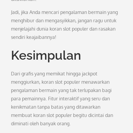
Jadi, jika Anda mencari pengalaman bermain yang
menghibur dan mengasyikkan, jangan ragu untuk
menjelajahi dunia koran slot populer dan rasakan
sendiri keajaibannya!
Kesimpulan
Dari grafis yang memikat hingga jackpot
menggiurkan, koran slot populer menawarkan
pengalaman bermain yang tak terlupakan bagi
para pemainnya. Fitur interaktif yang seru dan
kenikmatan tanpa batas yang ditawarkan
membuat koran slot populer begitu dicintai dan
diminati oleh banyak orang.