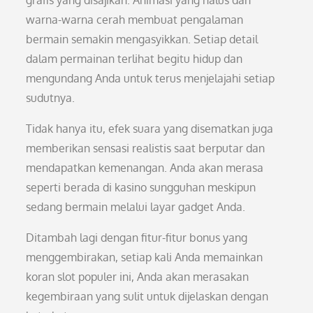
grafis yang disajikan. Animasi yang halus dan
warna-warna cerah membuat pengalaman
bermain semakin mengasyikkan. Setiap detail
dalam permainan terlihat begitu hidup dan
mengundang Anda untuk terus menjelajahi setiap
sudutnya.
Tidak hanya itu, efek suara yang disematkan juga
memberikan sensasi realistis saat berputar dan
mendapatkan kemenangan. Anda akan merasa
seperti berada di kasino sungguhan meskipun
sedang bermain melalui layar gadget Anda.
Ditambah lagi dengan fitur-fitur bonus yang
menggembirakan, setiap kali Anda memainkan
koran slot populer ini, Anda akan merasakan
kegembiraan yang sulit untuk dijelaskan dengan