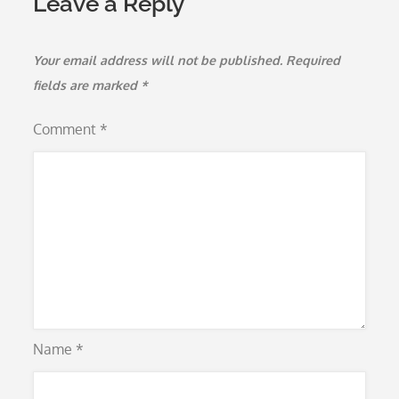
Leave a Reply
Your email address will not be published.
Required
fields are marked
*
Comment
*
Name
*