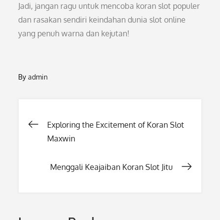
Jadi, jangan ragu untuk mencoba koran slot populer
dan rasakan sendiri keindahan dunia slot online
yang penuh warna dan kejutan!
By
admin
Post
Exploring the Excitement of Koran Slot
Maxwin
navigation
Menggali Keajaiban Koran Slot Jitu