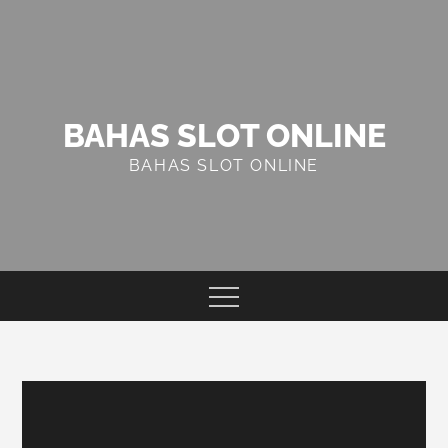
Skip
to
content
BAHAS SLOT ONLINE
BAHAS SLOT ONLINE