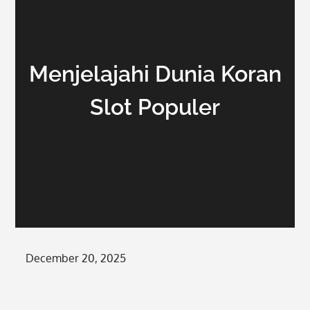
Menjelajahi Dunia Koran
Slot Populer
Posted
December 20, 2025
on