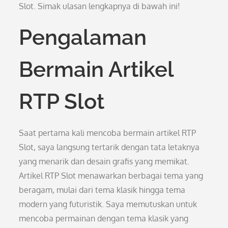
Slot. Simak ulasan lengkapnya di bawah ini!
Pengalaman
Bermain Artikel
RTP Slot
Saat pertama kali mencoba bermain artikel RTP
Slot, saya langsung tertarik dengan tata letaknya
yang menarik dan desain grafis yang memikat.
Artikel RTP Slot menawarkan berbagai tema yang
beragam, mulai dari tema klasik hingga tema
modern yang futuristik. Saya memutuskan untuk
mencoba permainan dengan tema klasik yang