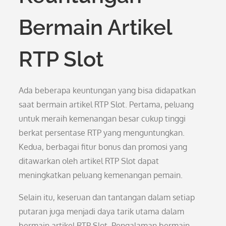
Bermain Artikel
RTP Slot
Ada beberapa keuntungan yang bisa didapatkan
saat bermain artikel RTP Slot. Pertama, peluang
untuk meraih kemenangan besar cukup tinggi
berkat persentase RTP yang menguntungkan.
Kedua, berbagai fitur bonus dan promosi yang
ditawarkan oleh artikel RTP Slot dapat
meningkatkan peluang kemenangan pemain.
Selain itu, keseruan dan tantangan dalam setiap
putaran juga menjadi daya tarik utama dalam
bermain artikel RTP Slot. Pengalaman bermain