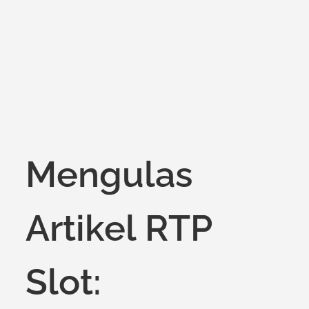
on
Mengulas
Artikel RTP
Slot: