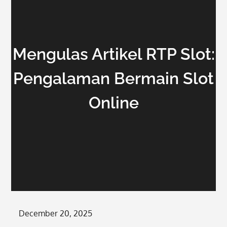
Mengulas Artikel RTP Slot:
Pengalaman Bermain Slot
Online
Posted
December 20, 2025