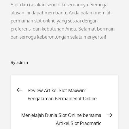
Slot dan rasakan sendiri keseruannya. Semoga
ulasan ini dapat membantu Anda dalam memilih
permainan slot online yang sesuai dengan
preferensi dan kebutuhan Anda. Selamat bermain
dan semoga keberuntungan selalu menyertai!
By
admin
Post
Review Artikel Slot Maxwin:
Pengalaman Bermain Slot Online
navigation
Menjelajah Dunia Slot Online bersama
Artikel Slot Pragmatic