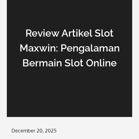
Review Artikel Slot
Maxwin: Pengalaman
Bermain Slot Online
Posted
December 20, 2025