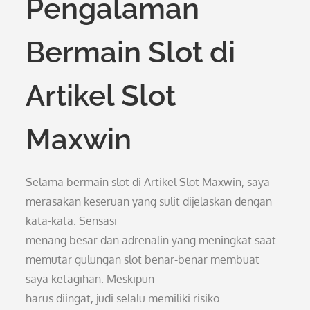
Pengalaman
Bermain Slot di
Artikel Slot
Maxwin
Selama bermain slot di Artikel Slot Maxwin, saya
merasakan keseruan yang sulit dijelaskan dengan
kata-kata. Sensasi
menang besar dan adrenalin yang meningkat saat
memutar gulungan slot benar-benar membuat
saya ketagihan. Meskipun
harus diingat, judi selalu memiliki risiko.