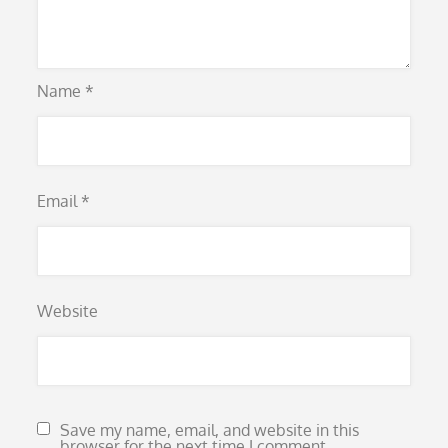
Name
*
Email
*
Website
Save my name, email, and website in this
browser for the next time I comment.