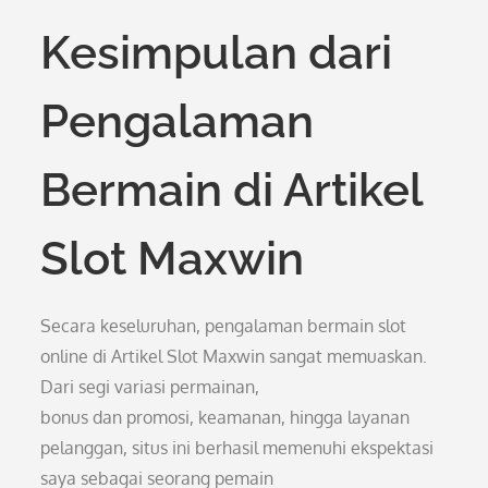
Kesimpulan dari
Pengalaman
Bermain di Artikel
Slot Maxwin
Secara keseluruhan, pengalaman bermain slot
online di Artikel Slot Maxwin sangat memuaskan.
Dari segi variasi permainan,
bonus dan promosi, keamanan, hingga layanan
pelanggan, situs ini berhasil memenuhi ekspektasi
saya sebagai seorang pemain