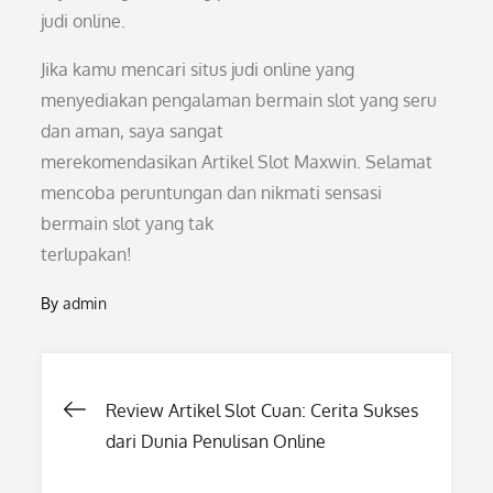
judi online.
Jika kamu mencari situs judi online yang
menyediakan pengalaman bermain slot yang seru
dan aman, saya sangat
merekomendasikan Artikel Slot Maxwin. Selamat
mencoba peruntungan dan nikmati sensasi
bermain slot yang tak
terlupakan!
By
admin
Post
Review Artikel Slot Cuan: Cerita Sukses
dari Dunia Penulisan Online
navigation