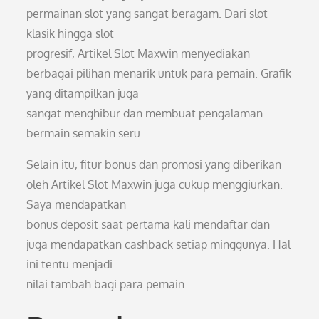
permainan slot yang sangat beragam. Dari slot
klasik hingga slot
progresif, Artikel Slot Maxwin menyediakan
berbagai pilihan menarik untuk para pemain. Grafik
yang ditampilkan juga
sangat menghibur dan membuat pengalaman
bermain semakin seru.
Selain itu, fitur bonus dan promosi yang diberikan
oleh Artikel Slot Maxwin juga cukup menggiurkan.
Saya mendapatkan
bonus deposit saat pertama kali mendaftar dan
juga mendapatkan cashback setiap minggunya. Hal
ini tentu menjadi
nilai tambah bagi para pemain.